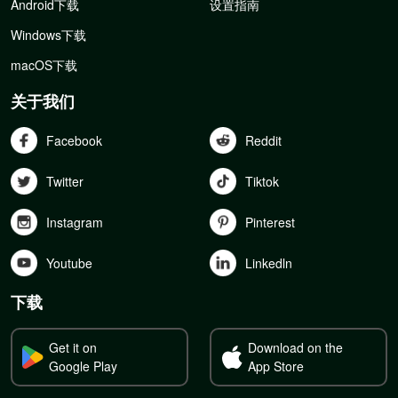
Android下载
设置指南
Windows下载
macOS下载
关于我们
Facebook
Reddit
Twitter
Tiktok
Instagram
Pinterest
Youtube
Linkedln
下载
Get it on
Download on the
Google Play
App Store