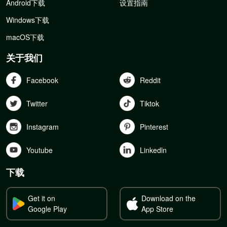
Android下载
设置指南
Windows下载
macOS下载
关于我们
Facebook
Reddit
Twitter
Tiktok
Instagram
Pinterest
Youtube
Linkedln
下载
Get it on
Download on the
Google Play
App Store