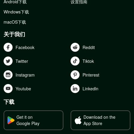
Android下载
设置指南
Windows下载
macOS下载
关于我们
Facebook
Reddit
Twitter
Tiktok
Instagram
Pinterest
Youtube
Linkedln
下载
Get it on
Download on the
Google Play
App Store