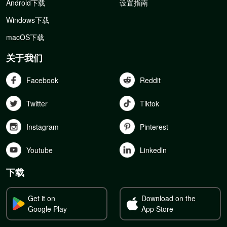
Android下载
设置指南
Windows下载
macOS下载
关于我们
Facebook
Reddit
Twitter
Tiktok
Instagram
Pinterest
Youtube
Linkedln
下载
Get it on
Download on the
Google Play
App Store