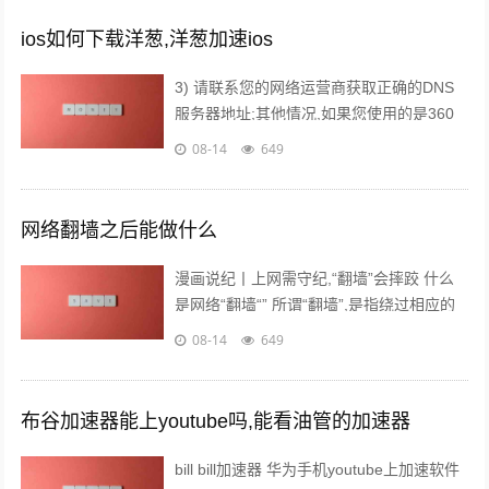
ios如何下载洋葱,洋葱加速ios
3) 请联系您的网络运营商获取正确的DNS
服务器地址;其他情况,如果您使用的是360
浏览器, 打开菜单”工具” —> ”浏览器医生”
08-14
649
(或按下键盘上的F1),按”一键修复”, 重新启
动浏览器。视频播放器加载...
网络翻墙之后能做什么
漫画说纪丨上网需守纪,“翻墙”会摔跤 什么
是网络“翻墙“” 所谓“翻墙”,是指绕过相应的
IP封锁、内容过滤、域名劫持、流量限制
08-14
649
等,非法访问被国家禁止的境外网站行为。
“翻墙”技...
布谷加速器能上youtube吗,能看油管的加速器
bill bill加速器 华为手机youtube上加速软件