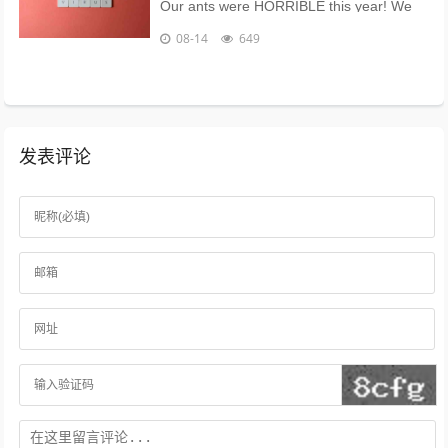
Our ants were HORRIBLE this year! We
called Twin Forks Pest Control and they
08-14
649
came the next day and we haven't seen
an an...
发表评论