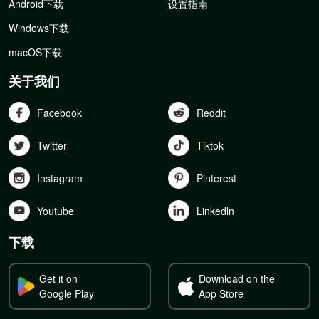
Android下载
设置指南
Windows下载
macOS下载
关于我们
Facebook
Reddit
Twitter
Tiktok
Instagram
Pinterest
Youtube
Linkedln
下载
Get it on
Download on the
Google Play
App Store