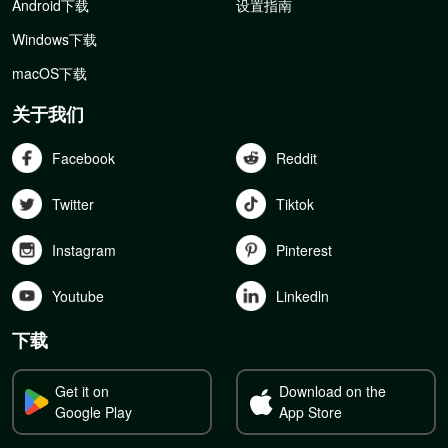
Android下载
设置指南
Windows下载
macOS下载
关于我们
Facebook
Reddit
Twitter
Tiktok
Instagram
Pinterest
Youtube
Linkedln
下载
Get it on
Download on the
Google Play
App Store