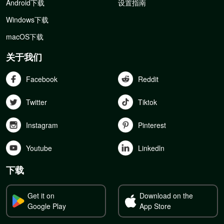
Android下载
设置指南
Windows下载
macOS下载
关于我们
Facebook
Reddit
Twitter
Tiktok
Instagram
Pinterest
Youtube
Linkedln
下载
Get it on
Download on the
Google Play
App Store