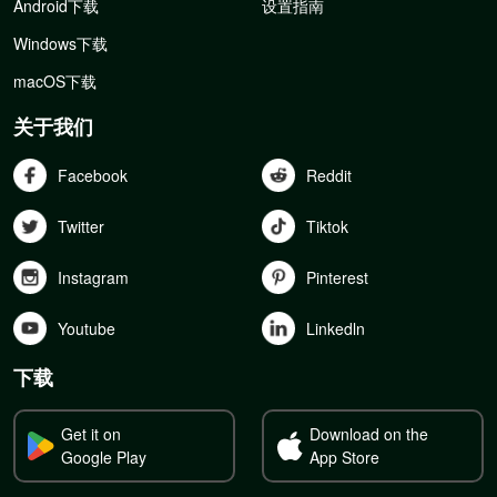
Android下载
设置指南
Windows下载
macOS下载
关于我们
Facebook
Reddit
Twitter
Tiktok
Instagram
Pinterest
Youtube
Linkedln
下载
Get it on
Download on the
Google Play
App Store