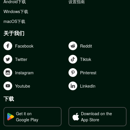
Android下载
设置指南
Windows下载
macOS下载
关于我们
Facebook
Reddit
Twitter
Tiktok
Instagram
Pinterest
Youtube
Linkedln
下载
Get it on
Download on the
Google Play
App Store