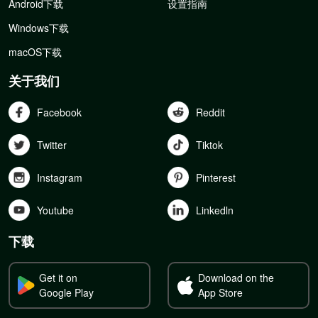
Android下载
设置指南
Windows下载
macOS下载
关于我们
Facebook
Reddit
Twitter
Tiktok
Instagram
Pinterest
Youtube
Linkedln
下载
Get it on
Download on the
Google Play
App Store