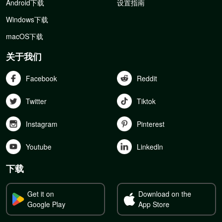
Android下载
设置指南
Windows下载
macOS下载
关于我们
Facebook
Reddit
Twitter
Tiktok
Instagram
Pinterest
Youtube
Linkedln
下载
Get it on
Download on the
Google Play
App Store