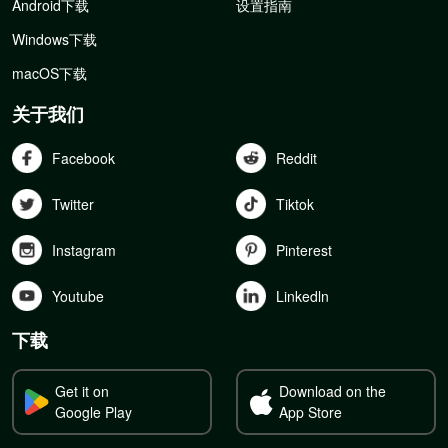
Android下载
设置指南
Windows下载
macOS下载
关于我们
Facebook
Reddit
Twitter
Tiktok
Instagram
Pinterest
Youtube
Linkedln
下载
Get it on
Download on the
Google Play
App Store