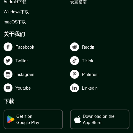
Android下载
设置指南
Windows下载
macOS下载
关于我们
Facebook
Reddit
Twitter
Tiktok
Instagram
Pinterest
Youtube
Linkedln
下载
Get it on
Download on the
Google Play
App Store