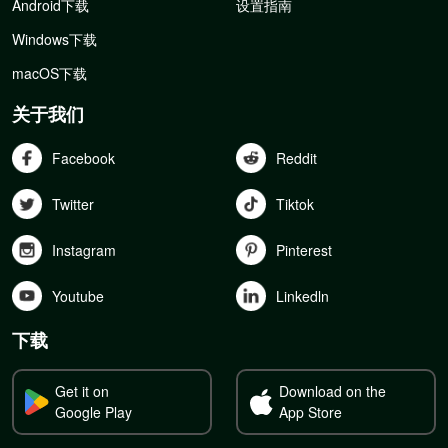
Android下载
设置指南
Windows下载
macOS下载
关于我们
Facebook
Reddit
Twitter
Tiktok
Instagram
Pinterest
Youtube
Linkedln
下载
Get it on
Download on the
Google Play
App Store