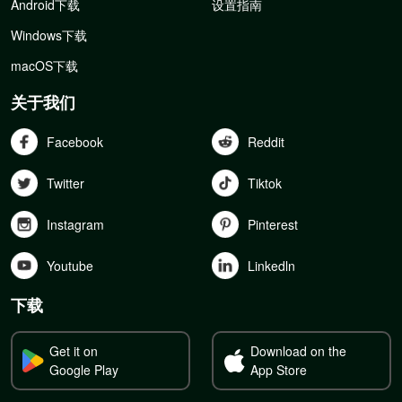
Android下载
设置指南
Windows下载
macOS下载
关于我们
Facebook
Reddit
Twitter
Tiktok
Instagram
Pinterest
Youtube
Linkedln
下载
Get it on
Download on the
Google Play
App Store