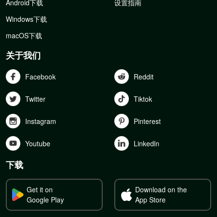
Android下载
设置指南
Windows下载
macOS下载
关于我们
Facebook
Reddit
Twitter
Tiktok
Instagram
Pinterest
Youtube
Linkedln
下载
Get it on
Download on the
Google Play
App Store