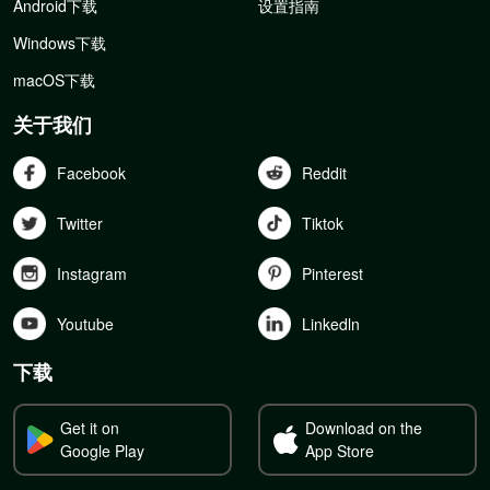
Android下载
设置指南
Windows下载
macOS下载
关于我们
Facebook
Reddit
Twitter
Tiktok
Instagram
Pinterest
Youtube
Linkedln
下载
Get it on
Download on the
Google Play
App Store