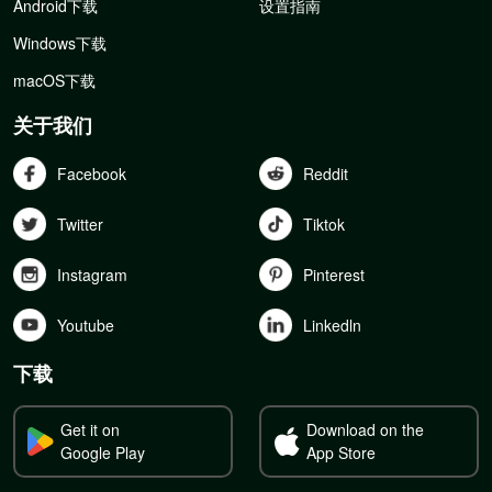
Android下载
设置指南
Windows下载
macOS下载
关于我们
Facebook
Reddit
Twitter
Tiktok
Instagram
Pinterest
Youtube
Linkedln
下载
Get it on
Download on the
Google Play
App Store