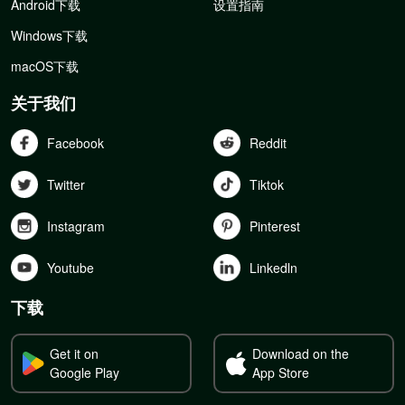
Android下载
设置指南
Windows下载
macOS下载
关于我们
Facebook
Reddit
Twitter
Tiktok
Instagram
Pinterest
Youtube
Linkedln
下载
Get it on
Download on the
Google Play
App Store