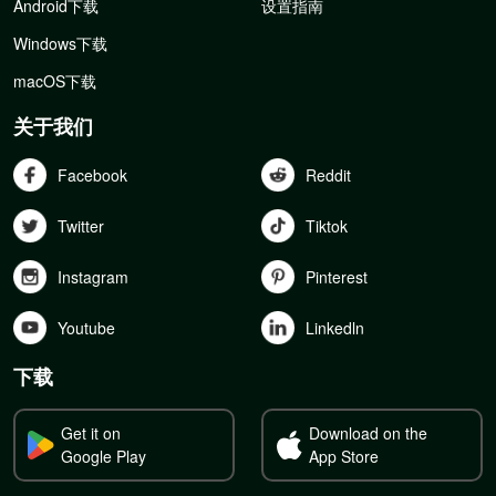
Android下载
设置指南
Windows下载
macOS下载
关于我们
Facebook
Reddit
Twitter
Tiktok
Instagram
Pinterest
Youtube
Linkedln
下载
Get it on
Download on the
Google Play
App Store