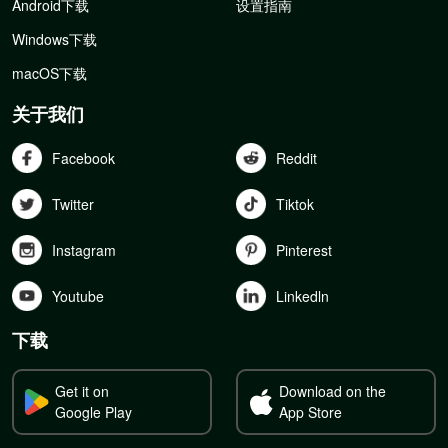
Android下载
设置指南
Windows下载
macOS下载
关于我们
Facebook
Reddit
Twitter
Tiktok
Instagram
Pinterest
Youtube
Linkedln
下载
Get it on
Download on the
Google Play
App Store